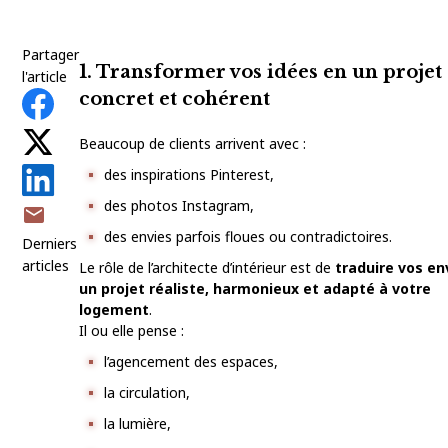
Partager
1. Transformer vos idées en un projet
l'article
concret et cohérent
Beaucoup de clients arrivent avec :
des inspirations Pinterest,
des photos Instagram,
mail
des envies parfois floues ou contradictoires.
Derniers
articles
Le rôle de l’architecte d’intérieur est de
traduire vos en
un projet réaliste, harmonieux et adapté à votre
logement
.
Il ou elle pense :
l’agencement des espaces,
la circulation,
la lumière,